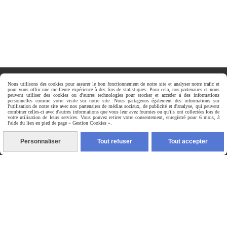
Nous utilisons des cookies pour assurer le bon fonctionnement de notre site et analyser notre trafic et

Paiement sécurisé
pour vous offrir une meilleure expérience à des fins de statistiques. Pour cela, nos partenaires et nous
peuvent utiliser des cookies ou d'autres technologies pour stocker et accéder à des informations
personnelles comme votre visite sur notre site. Nous partageons également des informations sur
l'utilisation de notre site avec nos partenaires de médias sociaux, de publicité et d'analyse, qui peuvent
combiner celles-ci avec d'autres informations que vous leur avez fournies ou qu'ils ont collectées lors de
votre utilisation de leurs services. Vous pouvez retirer votre consentement, enregistré pour 6 mois, à
l'aide du lien en pied de page « Gestion Cookies ».
Livraisons & Retours

Personnaliser
Tout refuser
Tout accepter
Service client

CONTACTEZ-NOUS PAR MESSAGE