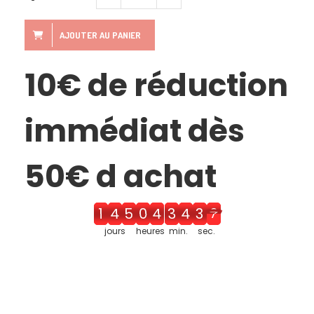
AJOUTER AU PANIER
10€ de réduction
immédiat dès
50€ d achat
1
4
6
0
5
3
5
3
7
jours
heures
min.
sec.