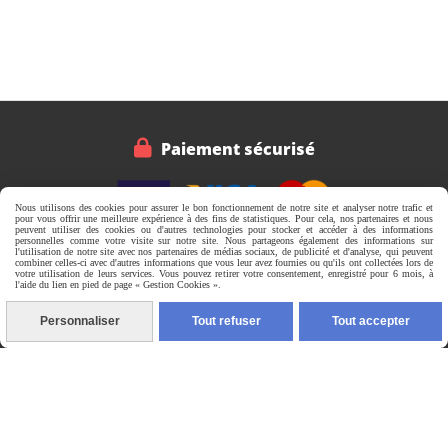

Paiement sécurisé
Nous utilisons des cookies pour assurer le bon fonctionnement de notre site et analyser notre trafic et
pour vous offrir une meilleure expérience à des fins de statistiques. Pour cela, nos partenaires et nous
peuvent utiliser des cookies ou d'autres technologies pour stocker et accéder à des informations
Livraisons & Retours
personnelles comme votre visite sur notre site. Nous partageons également des informations sur

l'utilisation de notre site avec nos partenaires de médias sociaux, de publicité et d'analyse, qui peuvent
combiner celles-ci avec d'autres informations que vous leur avez fournies ou qu'ils ont collectées lors de
votre utilisation de leurs services. Vous pouvez retirer votre consentement, enregistré pour 6 mois, à
l'aide du lien en pied de page « Gestion Cookies ».
Personnaliser
Tout refuser
Tout accepter
Service client

CONTACTEZ-NOUS PAR MESSAGE
Mentions Légales
Gestion cookies
Mon Compte