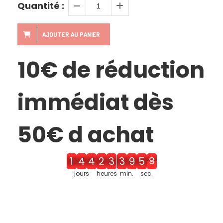
Quantité :
AJOUTER AU PANIER
10€ de réduction
immédiat dès
50€ d achat
1
4
5
2
4
4
0
5
9
jours
heures
min.
sec.