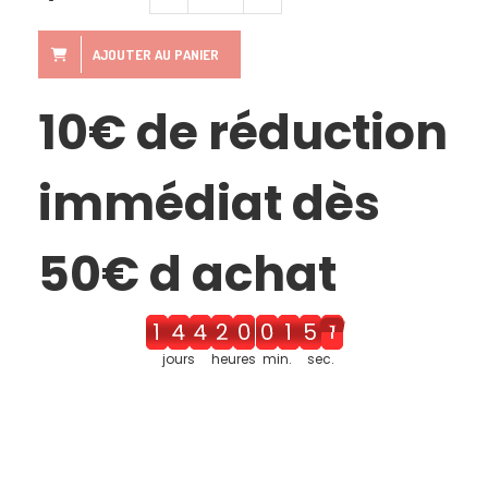
AJOUTER AU PANIER
10€ de réduction
immédiat dès
50€ d achat
1
4
5
2
1
0
2
5
1
jours
heures
min.
sec.