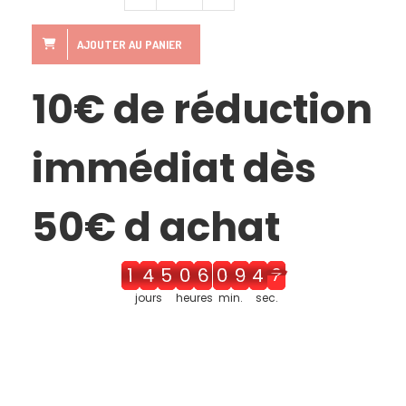
AJOUTER AU PANIER
10€ de réduction
immédiat dès
50€ d achat
1
4
6
0
7
1
0
4
7
jours
heures
min.
sec.