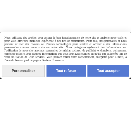
Nous utilisons des cookies pour assurer le bon fonctionnement de notre site et analyser notre trafic et
pour vous offrir une meilleure expérience à des fins de statistiques. Pour cela, nos partenaires et nous
peuvent utiliser des cookies ou d'autres technologies pour stocker et accéder à des informations

Paiement sécurisé
personnelles comme votre visite sur notre site. Nous partageons également des informations sur
l'utilisation de notre site avec nos partenaires de médias sociaux, de publicité et d'analyse, qui peuvent
combiner celles-ci avec d'autres informations que vous leur avez fournies ou qu'ils ont collectées lors de
votre utilisation de leurs services. Vous pouvez retirer votre consentement, enregistré pour 6 mois, à
l'aide du lien en pied de page « Gestion Cookies ».
Personnaliser
Tout refuser
Tout accepter
Livraisons & Retours

Service client

CONTACTEZ-NOUS PAR MESSAGE