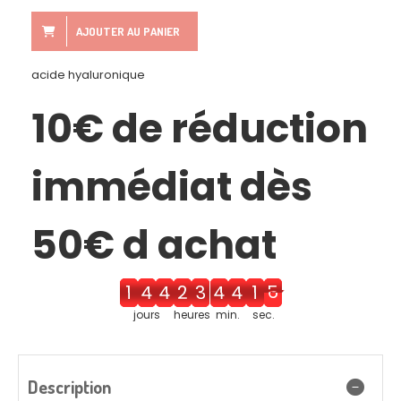
AJOUTER AU PANIER
acide hyaluronique
10€ de réduction
immédiat dès
50€ d achat
1
4
5
2
4
4
5
1
6
jours
heures
min.
sec.
Description